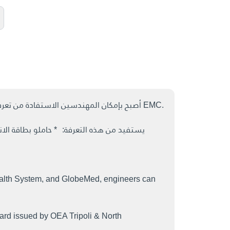
بالتعاون بين نقابة المهندسين في طرابلس والشمال وLAU Health System وGlobeMed، أصبح بإمكان المهندسين الاستفادة من تعرفة خاصة للكشفية الطبية في EMC.
ealth System, and GlobeMed, engineers can
card issued by OEA Tripoli & North