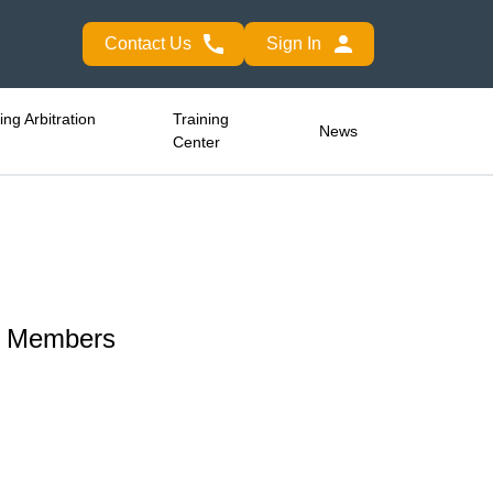
Contact Us
Sign In
ng Arbitration
Training
News
Center
EA Members