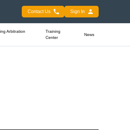
Contact Us
Sign In
ng Arbitration
Training
News
Center
has
m,
ies
le
ons
nd