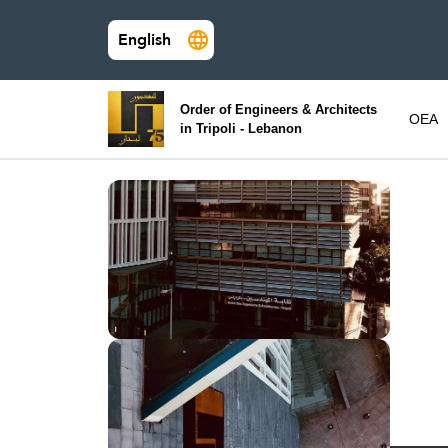
English
Order of Engineers & Architects
OEA
in Tripoli - Lebanon
Du
d
pa
(
en
c