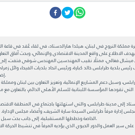
كة النروج في لبنان، هيلدا هارالدستاد، في لقاء عُقد في قاعة الاج
ميشال فغالي، ممثلًا نقيب المهندسين المهندس شوقي فتفت، إلى جان
 رئيس بلدية طرابلس خالد كبارة، ورئيس اتحاد بلديات الفيحاء وائل زم
إضافةً إلى عدد من الشخصيات الاقتصادية والاجتماعية.
بلس، وسبل دعم المشاريع الإنمائية، وتعزيز التعاون بين لبنان ومملكة ا
 التي تقودها المؤسسة اللبنانية للسلم الأهلي الدائم، بالتعاون مع 
الدستاد إلى مدينة طرابلس، والتي استهلتها باجتماع في المنطقة الا
مجلس إدارة مرفأ طرابلس السيدة سارة الشريف، وأعضاء مجلس الإدارة. 
الخاصة وخططها المستقبلية، إلى جانب بحث سبل تعزيز التعاون ودعم المشاريع الاستثمارية والتنموية.
لى سير العمل والدور الحيوي الذي يؤديه المرفأ في تنشيط الحركة الا