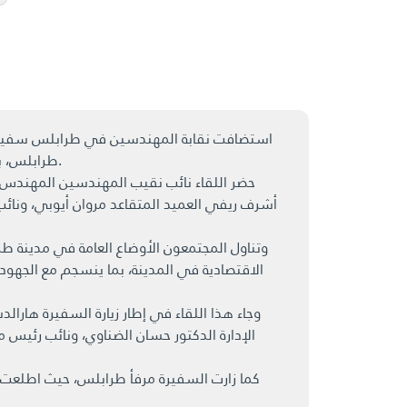
استضافت نقابة المهندسين في طرابلس سفيرة ممل
طرابلس، بهدف الاطلاع على واقع المدينة الاقتصادي والإنمائي، وبحث آفاق التعاون المشترك ودعم المشاريع التنموية والاستثمارية.
حضر اللقاء نائب نقيب المهندسين المهندس 
أشرف ريفي العميد المتقاعد مروان أيوبي، ونائب
وتناول المجتمعون الأوضاع العامة في مدينة طرا
الاقتصادية في المدينة، بما ينسجم مع الجهود
وجاء هذا اللقاء في إطار زيارة السفيرة هار
الإدارة الدكتور حسان الضناوي، ونائب رئيس 
كما زارت السفيرة مرفأ طرابلس، حيث اطلعت ع