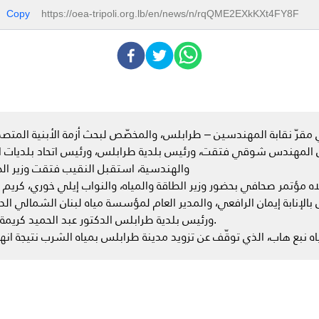
Copy
https://oea-tripoli.org.lb/en/news/n/rqQME2EXkKXt4FY8F
هندس شوقي فتقت، ورئيس بلدية طرابلس، ورئيس اتحاد بلديات الفيحا
والهندسية، استقبل النقيب فتقت وزير الطا
اه مؤتمر صحافي بحضور وزير الطاقة والمياه، والنواب إيلي خوري، كريم 
 بالإنابة إيمان الرافعي، والمدير العام لمؤسسة مياه لبنان الشمالي
ورئيس بلدية طرابلس الدكتور عبد الحميد كريمة، ورئيس اتحاد بلديات الفيحاء المهندس وائل زمرلي.